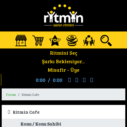
Ritmini Seç
Şarkı Bekleniyor...
Misafir -
Üye
0:00
/
0:00
Forum
Ritmin Cafe
Ritmin Cafe
Konu / Konu Sahibi