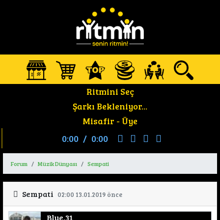
Ritmini Seç
Şarkı Bekleniyor...
Misafir -
Üye
0:00
/
0:00
Forum
Müzik Dünyası
Sempati
Sempati
02:00 13.01.2019 önce
Blue.31