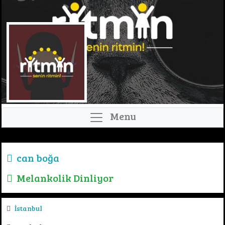
Menu
can boğa
Melankolik Dinliyor
İstanbul