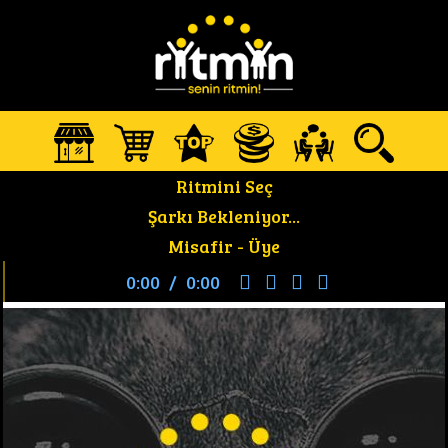
Ritmini Seç
Şarkı Bekleniyor...
Misafir -
Üye
0:00
/
0:00