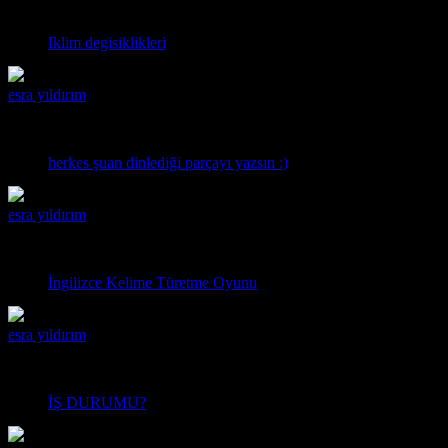
ulan bi yaz gelmedi ya la :P
Iklim degisiklikleri
esra yıldırım
02:32 13.04.2019
ilhan irem anlasana
herkes şuan dinlediği parçayı yazsın :)
esra yıldırım
10:36 08.04.2019
Take
İngilizce Kelime Türetme Oyunu
esra yıldırım
20:00 19.03.2019
işsizlik diz boyu
İŞ DURUMU?