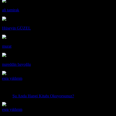
ali tamirak
Hüseyin GÜZEL
murat
nureddin bayoğlu
esra yıldırım
01:56 11.07.2019
John Steinbeck-Fareler ve insanlar
Şu Anda Hangi Kitabı Okuyorsunuz?
esra yıldırım
02:10 18.04.2019