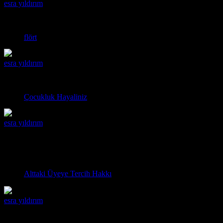
esra yıldırım
13:37 17.03.2019
yani letgodan nasıl bir aşk başlamış şaşırdım hahah :D
flört
esra yıldırım
16:21 07.03.2019
haha doktor olmak :D klasik anne baba baskısı
Çocukluk Hayaliniz
esra yıldırım
10:57 06.03.2019
izlemek
belediye mi samimi muhtar mı
Alttaki Üyeye Tercih Hakkı
esra yıldırım
13:56 03.03.2019
Yarın iş yok