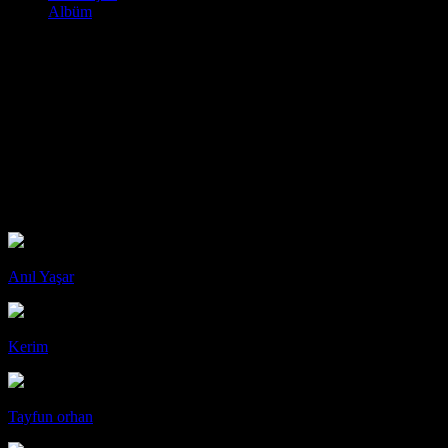
Albüm
esra yıldırım
Neşeli Dinliyor
istanbul
12
Arkadaşı Var.
Arkadaşlar
Anıl Yaşar
Kerim
Tayfun orhan