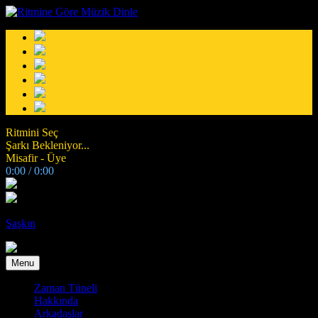
Ritmini Seç
Şarkı Bekleniyor...
Misafir -
Üye
0:00
/
0:00
Şaşkın
Menu
Zaman Tüneli
Hakkında
Arkadaşlar