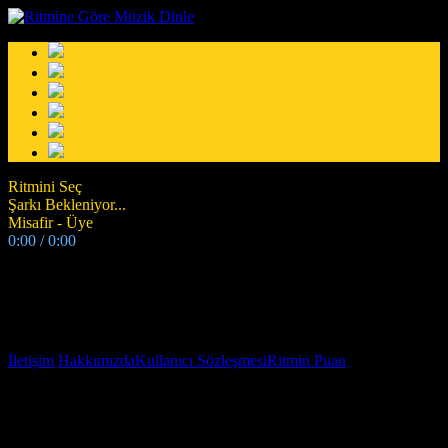
Ritmini Seç
Şarkı Bekleniyor...
Misafir -
Üye
0:00
/
0:00
Uyarı
Bu içeriğe ulaşımınız kısıtlanmıştır.
Ritmin.Com | Ruhuna Gore Müzik Dinle! © 2018
İletişim
Hakkımızda
Kullanıcı Sözleşmesi
Ritmin Puan