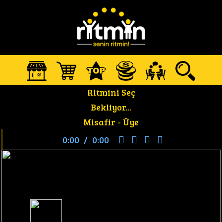
Ritmini Seç
Bekliyor...
Misafir -
Üye
0:00
/
0:00