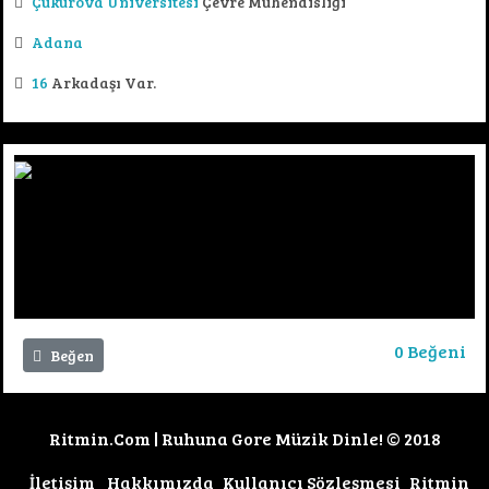
Çukurova Üniversitesi
Çevre Mühendisliği
Adana
16
Arkadaşı Var.
0
Beğeni
Beğen
Ritmin.Com | Ruhuna Gore Müzik Dinle! © 2018
İletişim
Hakkımızda
Kullanıcı Sözleşmesi
Ritmin