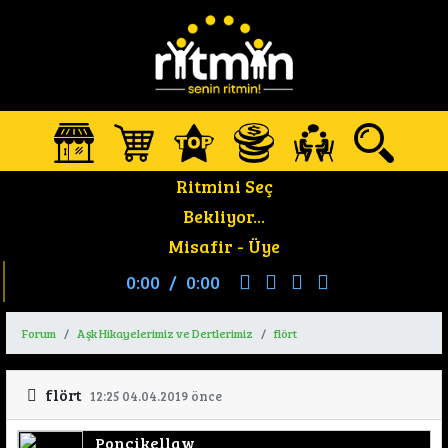
Ritmini Seç
Bekliyor...
Misafir -
Üye
0:00
/
0:00
Forum
Aşk Hikayelerimiz ve Dertlerimiz
flört
flört
12:25 04.04.2019 önce
Poncikellaw