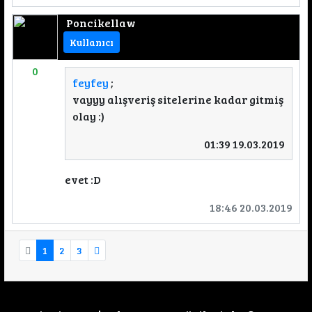
Poncikellaw
Kullanıcı
0
feyfey
;
vayyy alışveriş sitelerine kadar gitmiş
olay :)
01:39 19.03.2019
evet :D
18:46 20.03.2019
1
2
3