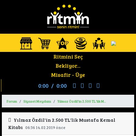
Ritmini Seç
Bekliyor...
Misafir -
Üye
0:00
/
0:00
Forum
Siyaset Meydanı
Yılmaz Özdil'in 2.500 TL'lik M..
Yılmaz Özdil'in 2.500 TL'lik Mustafa Kemal
Kitabı
06:36 14.02.2019 önce