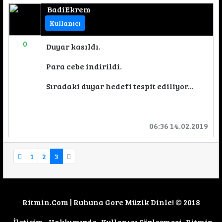
BadiEkrem
Kullanıcı
0
Duyar kasıldı.
Para cebe indirildi.
Sıradaki duyar hedefi tespit ediliyor...
06:36 14.02.2019
1
2
3
Ritmin.Com | Ruhuna Gore Müzik Dinle! © 2018
İletişim
Hakkımızda
Kullanıcı Sözleşmesi
Ritmin