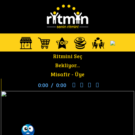
Ritmini Seç
Bekliyor...
Misafir -
Üye
0:00
/
0:00