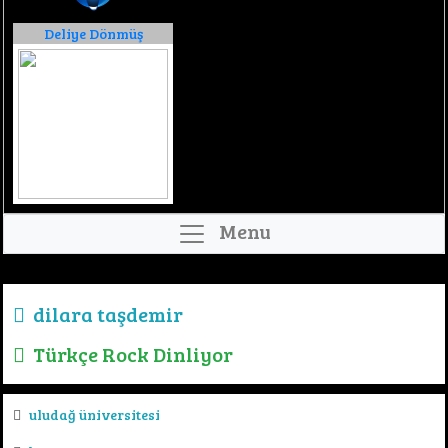
Deliye Dönmüş
Menu
dilara taşdemir
Türkçe Rock Dinliyor
uludağ üniversitesi