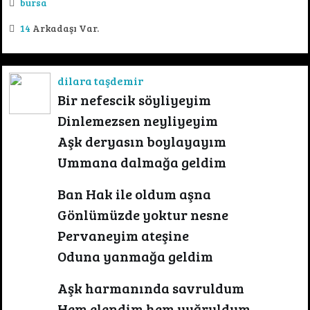
bursa
14
Arkadaşı Var.
dilara taşdemir
Bir nefescik söyliyeyim
Dinlemezsen neyliyeyim
Aşk deryasın boylayayım
Ummana dalmağa geldim
Ban Hak ile oldum aşna
Gönlümüzde yoktur nesne
Pervaneyim ateşine
Oduna yanmağa geldim
Aşk harmanında savruldum
Hem elendim hem yuğruldum