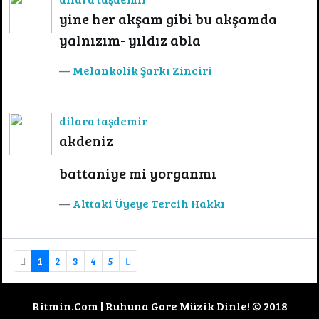
yine her akşam gibi bu akşamda
yalnızım- yıldız abla
Melankolik Şarkı Zinciri
dilara taşdemir
akdeniz
battaniye mi yorganmı
Alttaki Üyeye Tercih Hakkı
1
2
3
4
5
Ritmin.Com | Ruhuna Gore Müzik Dinle! © 2018