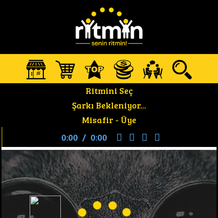
Ritmini Seç
Şarkı Bekleniyor...
Misafir -
Üye
0:00
/
0:00