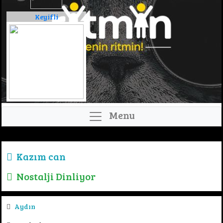
Keyifli
Menu
Kazım can
Nostalji Dinliyor
Aydın