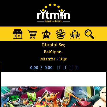
Ritmini Seç
Bekliyor...
Misafir -
Üye
0:00
/
0:00