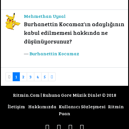
Mehmethan Uysal
Burhanettin Kocamaz'ın adaylığının
kabul edilmemesi hakkında ne
düşünüyorsunuz?
Burhanettin Kocamaz
1
2
3
4
5
Ritmin.Com | Ruhuna Gore Müzik Dinle! © 2018
İletişim
Hakkımızda
Kullanıcı Sözleşmesi
Ritmin
Puan