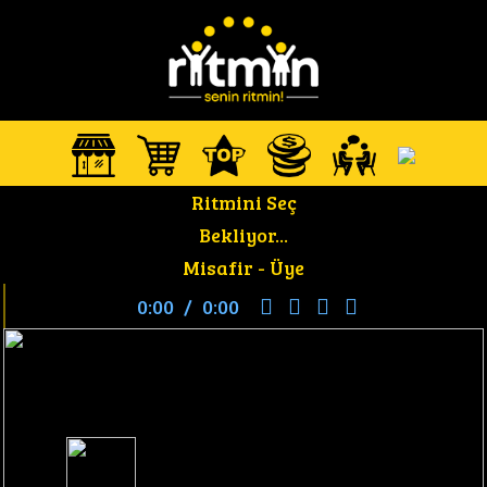
Ritmini Seç
Bekliyor...
Misafir -
Üye
0:00
/
0:00