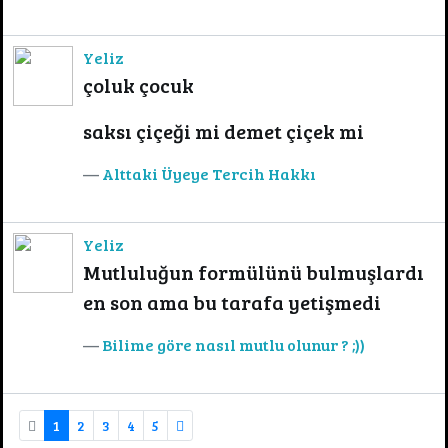
Yeliz
çoluk çocuk
saksı çiçeği mi demet çiçek mi
Alttaki Üyeye Tercih Hakkı
Yeliz
Mutluluğun formülünü bulmuşlardı
en son ama bu tarafa yetişmedi
Bilime göre nasıl mutlu olunur ? ;))
1
2
3
4
5