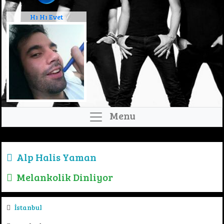
Hı Hı Evet
Menu
Alp Halis Yaman
Melankolik Dinliyor
İstanbul