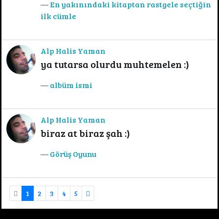
En yakınındaki kitaptan rastgele seçtiğin
ilk cümle
Alp Halis Yaman
ya tutarsa olurdu muhtemelen :)
albüm ismi
Alp Halis Yaman
biraz at biraz şah :)
Görüş Oyunu
1
2
3
4
5