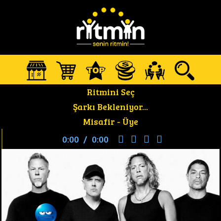
Ritmini Seç
Şarkı Bekleniyor...
Misafir -
Üye
0:00
/
0:00