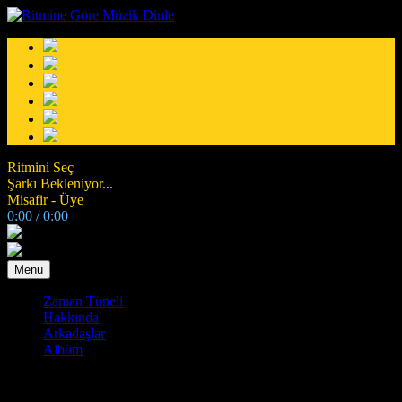
Ritmini Seç
Şarkı Bekleniyor...
Misafir -
Üye
0:00
/
0:00
Menu
Zaman Tüneli
Hakkında
Arkadaşlar
Albüm
mert