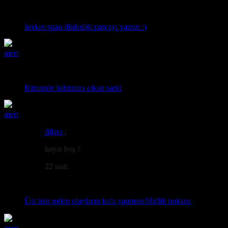
murat yılmaz yıldırım - ben sana ölüyorum
herkes şuan dinlediği parçayı yazsın :)
mert
00:30 16.04.2019
benim elim kolum dolu :)
Ritminde bahtiniza cikan sarki
mert
00:41 14.04.2019
dilara
;
hayat boş !
22 saat.
boşlukta savrulan kum taneleri gibiyiz
Üst üste gelen olayların kafa yapması/Hiçlik noktası