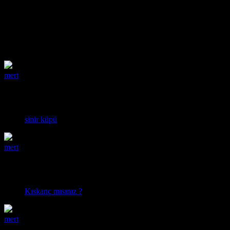
Türkçe Rap Dinliyor
İstanbul
0
Arkadaşı Var.
mert
16:54 25.05.2019
eğer zarar veremeyeceğim biriyse bir yerleri
yumruklamaya başlarım ne çıkarsa bahtıma modu :)
sinir küpü
mert
02:20 07.05.2019
bazen abarttığım doğrudur :) ama sevince abartmak da
lazım :)
Kıskanç mısınız ?
mert
00:48 06.05.2019