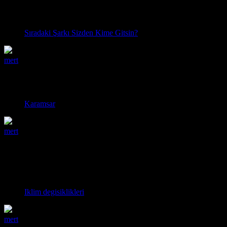
uykumun kaçmasına sebep olan gereksiz kavga çıkaran
agresif sevgilime..
Sıradaki Şarkı Sizden Kime Gitsin?
mert
22:28 26.04.2019
ya günün nasıl başladığına bağllı karamsar biri değilim
normalde ama bazen olabiliyor insan
Karamsar
mert
23:26 22.04.2019
hava sıcak görünüyor ceketle çıkıyorum donuyorum,
yine hava sıcak görünüyor mont giyiyorum terliyorum
kafam çok karışık :)
Iklim degisiklikleri
mert
00:07 19.04.2019